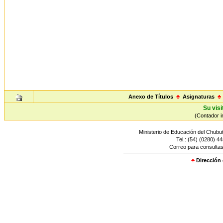
Anexo de Títulos
♣
Asignaturas
♣
Su visi
(Contador in
Ministerio de Educación del Chubut
Tel.: (54) (0280) 4
Correo para consultas
♣
Dirección