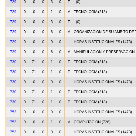
729
0
0
0
3
0
T
- (0)
729
0
0
0
1
0
M
TECNOLOGIA (218)
729
0
0
0
3
0
T
- (0)
729
0
0
0
6
0
M
ORGANIZACION DE SU AMBITO DE 
729
0
0
0
0
0
HORAS INSTITUCIONALES (1473)
729
0
0
0
6
0
M
MANIPULACION Y PRESERVACION D
730
0
71
0
1
0
T
TECNOLOGIA (218)
730
0
71
0
1
0
T
TECNOLOGIA (218)
730
0
0
0
0
0
HORAS INSTITUCIONALES (1473)
730
0
71
0
1
0
T
TECNOLOGIA (218)
730
0
71
0
1
0
T
TECNOLOGIA (218)
753
0
0
0
0
0
HORAS INSTITUCIONALES (1473)
753
0
0
0
1
0
V
COMPUTACION (728)
753
0
0
0
0
0
HORAS INSTITUCIONALES (1473)