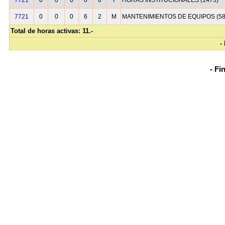
7721
0
0
0
0
0
T
HORAS INSTITUCIONALES (1473)
7721
0
0
0
6
2
M
MANTENIMIENTOS DE EQUIPOS (58
Total de horas activas: 11.-
-
- Fi