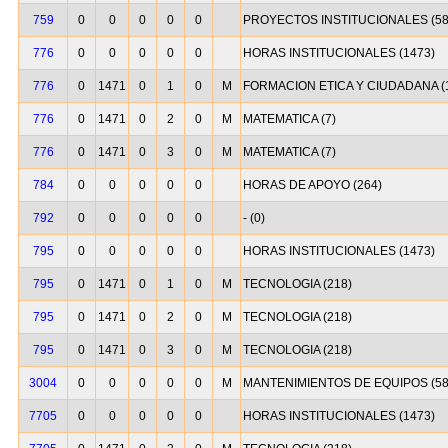
759
0
0
0
0
0
PROYECTOS INSTITUCIONALES (58
776
0
0
0
0
0
HORAS INSTITUCIONALES (1473)
776
0
1471
0
1
0
M
FORMACION ETICA Y CIUDADANA (
776
0
1471
0
2
0
M
MATEMATICA (7)
776
0
1471
0
3
0
M
MATEMATICA (7)
784
0
0
0
0
0
HORAS DE APOYO (264)
792
0
0
0
0
0
- (0)
795
0
0
0
0
0
HORAS INSTITUCIONALES (1473)
795
0
1471
0
1
0
M
TECNOLOGIA (218)
795
0
1471
0
2
0
M
TECNOLOGIA (218)
795
0
1471
0
3
0
M
TECNOLOGIA (218)
3004
0
0
0
0
0
M
MANTENIMIENTOS DE EQUIPOS (58
7705
0
0
0
0
0
HORAS INSTITUCIONALES (1473)