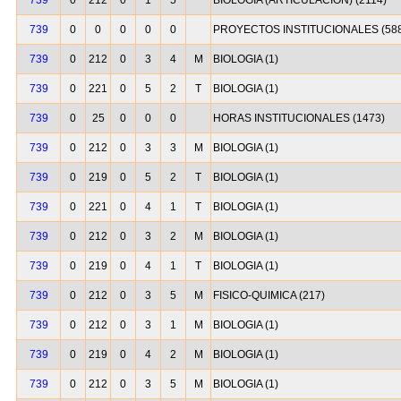
739
0
212
0
1
5
BIOLOGIA (ARTICULACION) (2114)
739
0
0
0
0
0
PROYECTOS INSTITUCIONALES (588
739
0
212
0
3
4
M
BIOLOGIA (1)
739
0
221
0
5
2
T
BIOLOGIA (1)
739
0
25
0
0
0
HORAS INSTITUCIONALES (1473)
739
0
212
0
3
3
M
BIOLOGIA (1)
739
0
219
0
5
2
T
BIOLOGIA (1)
739
0
221
0
4
1
T
BIOLOGIA (1)
739
0
212
0
3
2
M
BIOLOGIA (1)
739
0
219
0
4
1
T
BIOLOGIA (1)
739
0
212
0
3
5
M
FISICO-QUIMICA (217)
739
0
212
0
3
1
M
BIOLOGIA (1)
739
0
219
0
4
2
M
BIOLOGIA (1)
739
0
212
0
3
5
M
BIOLOGIA (1)