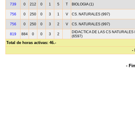
739
0
212
0
1
5
T
BIOLOGIA (1)
756
0
250
0
3
1
V
CS. NATURALES (997)
756
0
250
0
3
2
V
CS. NATURALES (997)
DIDACTICA DE LAS CS NATURALES E
819
884
0
0
3
2
(6597)
Total de horas activas: 46.-
-
- Fi