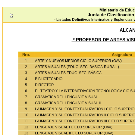
Ministerio de Educ
Junta de Clasificació
- Listados Definitivos Interinatos y Suplencias
ALCAN
* PROFESOR DE ARTES VI
Nro.
Asignatura
1
ARTE Y NUEVOS MEDIOS CICLO SUPERIOR (OAV)
2
ARTES VISUALES (EDUC. SEC. BASICA-RURAL-)
3
ARTES VISUALES EDUC. SEC. BÁSICA
4
BIBLIOTECARIO
5
DIRECTOR
6
EL TEATRO Y LA INTERMEDIACION TECNOLOGICA CIC.SUP
7
GRAMATICA DEL LENGUAJE VISUAL
8
GRAMATICA DEL LENGUAJE VISUAL II
9
LA IMAGEN Y SU CONTEXTUALIZACION I CICLO SUPERIO
10
LA IMAGEN Y SU CONTEXTUALIZACION II CICLO SUPERIO
11
LA IMAGEN Y SU CONTEXTUALIZACION III CICLO SUPERI
12
LENGUAJE VISUAL I CICLO SUPERIOR (OAV)
13
LENGUAJE VISUAL II CICLO SUPERIOR (OAV)