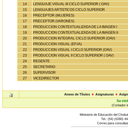
14
LENGUAJE VISUAL III CICLO SUPERIOR ( OAV)
15
LENGUAJES ARTISTICOS CICLO SUPERIOR
16
PRECEPTOR (MUJERES)
17
PRECEPTOR (VARONES)
18
PRODUCCION CONTEXTUALIZADA DE LA IMAGEN I
19
PRODUCCION CONTEXTUALIZADA DE LA IMAGEN II
20
PRODUCCION INTEGRAL CICLO SUPERIOR (OAV)
21
PRODUCCION VISUAL (EPJA)
22
PRODUCCION VISUAL I CICLO SUPERIOR (OAV)
23
PRODUCCION VISUAL II CICLO SUPERIOR ( OAV)
24
REGENTE
25
SECRETARIO
26
SUPERVISOR
27
VICEDIRECTOR
Anexo de Títulos
♣
Asignaturas
♣
Asign
Su visi
(Contador in
Ministerio de Educación del Chubut
Tel.: (54) (0280) 4
Correo para consultas