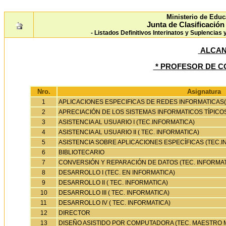
Ministerio de Educ
Junta de Clasificació
- Listados Definitivos Interinatos y Suplencias
ALCAN
* PROFESOR DE C
Nro.
Asignatura
1
APLICACIONES ESPECIFICAS DE REDES INFORMATICAS(
2
APRECIACIÓN DE LOS SISTEMAS INFORMATICOS TÍPICOS
3
ASISTENCIA AL USUARIO I (TEC.INFORMATICA)
4
ASISTENCIA AL USUARIO II ( TEC. INFORMATICA)
5
ASISTENCIA SOBRE APLICACIONES ESPECÍFICAS (TEC.I
6
BIBLIOTECARIO
7
CONVERSIÓN Y REPARACIÓN DE DATOS (TEC. INFORMAT
8
DESARROLLO I (TEC. EN INFORMATICA)
9
DESARROLLO II ( TEC. INFORMATICA)
10
DESARROLLO III ( TEC. INFORMATICA)
11
DESARROLLO IV ( TEC. INFORMATICA)
12
DIRECTOR
13
DISEÑO ASISTIDO POR COMPUTADORA (TEC. MAESTRO 