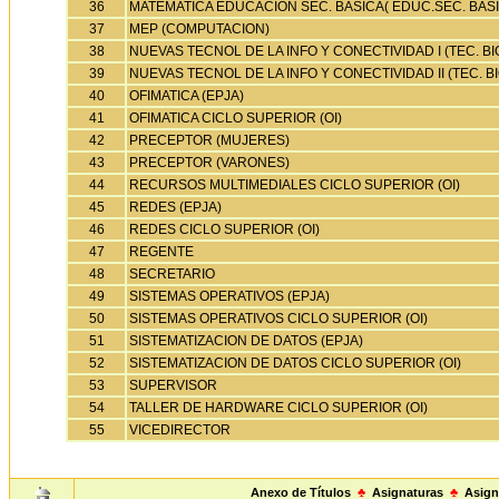
36
MATEMATICA EDUCACIÓN SEC. BASICA( EDUC.SEC. BAS
37
MEP (COMPUTACION)
38
NUEVAS TECNOL DE LA INFO Y CONECTIVIDAD I (TEC. BI
39
NUEVAS TECNOL DE LA INFO Y CONECTIVIDAD II (TEC. B
40
OFIMATICA (EPJA)
41
OFIMATICA CICLO SUPERIOR (OI)
42
PRECEPTOR (MUJERES)
43
PRECEPTOR (VARONES)
44
RECURSOS MULTIMEDIALES CICLO SUPERIOR (OI)
45
REDES (EPJA)
46
REDES CICLO SUPERIOR (OI)
47
REGENTE
48
SECRETARIO
49
SISTEMAS OPERATIVOS (EPJA)
50
SISTEMAS OPERATIVOS CICLO SUPERIOR (OI)
51
SISTEMATIZACION DE DATOS (EPJA)
52
SISTEMATIZACION DE DATOS CICLO SUPERIOR (OI)
53
SUPERVISOR
54
TALLER DE HARDWARE CICLO SUPERIOR (OI)
55
VICEDIRECTOR
Anexo de Títulos
♣
Asignaturas
♣
Asign