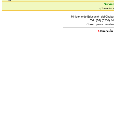
Su visi
(Contador in
Ministerio de Educación del Chubut
Tel.: (54) (0280) 4
Correo para consultas
♣
Dirección