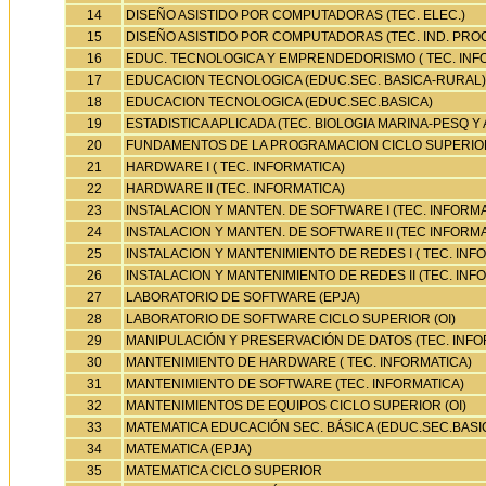
14
DISEÑO ASISTIDO POR COMPUTADORAS (TEC. ELEC.)
15
DISEÑO ASISTIDO POR COMPUTADORAS (TEC. IND. PROC
16
EDUC. TECNOLOGICA Y EMPRENDEDORISMO ( TEC. INF
17
EDUCACION TECNOLOGICA (EDUC.SEC. BASICA-RURAL)
18
EDUCACION TECNOLOGICA (EDUC.SEC.BASICA)
19
ESTADISTICA APLICADA (TEC. BIOLOGIA MARINA-PESQ Y 
20
FUNDAMENTOS DE LA PROGRAMACION CICLO SUPERIOR
21
HARDWARE I ( TEC. INFORMATICA)
22
HARDWARE II (TEC. INFORMATICA)
23
INSTALACION Y MANTEN. DE SOFTWARE I (TEC. INFORMA
24
INSTALACION Y MANTEN. DE SOFTWARE II (TEC INFORMA
25
INSTALACION Y MANTENIMIENTO DE REDES I ( TEC. INF
26
INSTALACION Y MANTENIMIENTO DE REDES II (TEC. INF
27
LABORATORIO DE SOFTWARE (EPJA)
28
LABORATORIO DE SOFTWARE CICLO SUPERIOR (OI)
29
MANIPULACIÓN Y PRESERVACIÓN DE DATOS (TEC. INFO
30
MANTENIMIENTO DE HARDWARE ( TEC. INFORMATICA)
31
MANTENIMIENTO DE SOFTWARE (TEC. INFORMATICA)
32
MANTENIMIENTOS DE EQUIPOS CICLO SUPERIOR (OI)
33
MATEMATICA EDUCACIÓN SEC. BÁSICA (EDUC.SEC.BASI
34
MATEMATICA (EPJA)
35
MATEMATICA CICLO SUPERIOR