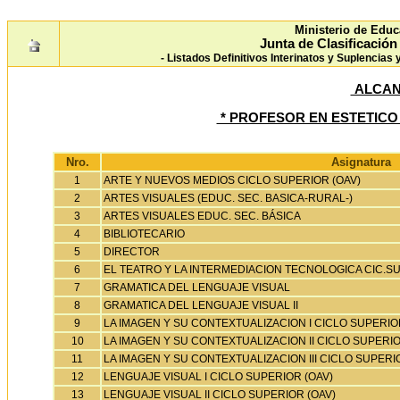
Ministerio de Educ
Junta de Clasificació
- Listados Definitivos Interinatos y Suplencias
ALCAN
* PROFESOR EN ESTETICO
Nro.
Asignatura
1
ARTE Y NUEVOS MEDIOS CICLO SUPERIOR (OAV)
2
ARTES VISUALES (EDUC. SEC. BASICA-RURAL-)
3
ARTES VISUALES EDUC. SEC. BÁSICA
4
BIBLIOTECARIO
5
DIRECTOR
6
EL TEATRO Y LA INTERMEDIACION TECNOLOGICA CIC.SUP
7
GRAMATICA DEL LENGUAJE VISUAL
8
GRAMATICA DEL LENGUAJE VISUAL II
9
LA IMAGEN Y SU CONTEXTUALIZACION I CICLO SUPERIO
10
LA IMAGEN Y SU CONTEXTUALIZACION II CICLO SUPERIO
11
LA IMAGEN Y SU CONTEXTUALIZACION III CICLO SUPERI
12
LENGUAJE VISUAL I CICLO SUPERIOR (OAV)
13
LENGUAJE VISUAL II CICLO SUPERIOR (OAV)