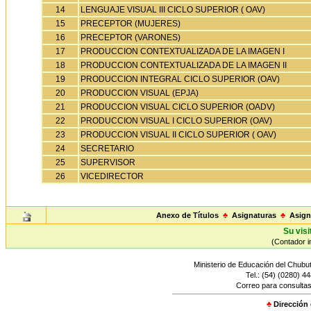
14
LENGUAJE VISUAL III CICLO SUPERIOR ( OAV)
15
PRECEPTOR (MUJERES)
16
PRECEPTOR (VARONES)
17
PRODUCCION CONTEXTUALIZADA DE LA IMAGEN I
18
PRODUCCION CONTEXTUALIZADA DE LA IMAGEN II
19
PRODUCCION INTEGRAL CICLO SUPERIOR (OAV)
20
PRODUCCION VISUAL (EPJA)
21
PRODUCCION VISUAL CICLO SUPERIOR (OADV)
22
PRODUCCION VISUAL I CICLO SUPERIOR (OAV)
23
PRODUCCION VISUAL II CICLO SUPERIOR ( OAV)
24
SECRETARIO
25
SUPERVISOR
26
VICEDIRECTOR
Anexo de Títulos
♣
Asignaturas
♣
Asign
Su visi
(Contador in
Ministerio de Educación del Chubut
Tel.: (54) (0280) 4
Correo para consultas
♣
Dirección