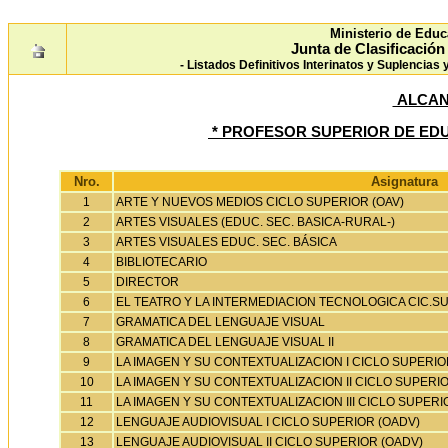
Ministerio de Educ
Junta de Clasificació
- Listados Definitivos Interinatos y Suplencias
ALCAN
* PROFESOR SUPERIOR DE EDU
Nro.
Asignatura
1
ARTE Y NUEVOS MEDIOS CICLO SUPERIOR (OAV)
2
ARTES VISUALES (EDUC. SEC. BASICA-RURAL-)
3
ARTES VISUALES EDUC. SEC. BÁSICA
4
BIBLIOTECARIO
5
DIRECTOR
6
EL TEATRO Y LA INTERMEDIACION TECNOLOGICA CIC.SUP
7
GRAMATICA DEL LENGUAJE VISUAL
8
GRAMATICA DEL LENGUAJE VISUAL II
9
LA IMAGEN Y SU CONTEXTUALIZACION I CICLO SUPERIO
10
LA IMAGEN Y SU CONTEXTUALIZACION II CICLO SUPERIO
11
LA IMAGEN Y SU CONTEXTUALIZACION III CICLO SUPERI
12
LENGUAJE AUDIOVISUAL I CICLO SUPERIOR (OADV)
13
LENGUAJE AUDIOVISUAL II CICLO SUPERIOR (OADV)