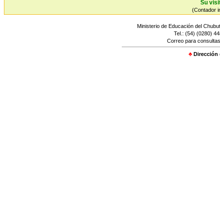
Su visi
(Contador in
Ministerio de Educación del Chubut
Tel.: (54) (0280) 4
Correo para consultas
♣
Dirección