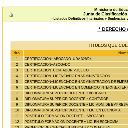
Ministerio de Educ
Junta de Clasificació
- Listados Definitivos Interinatos y Suplencias
* DERECHO 
TITULOS QUE CU
Nro.
Nombr
1
CERTIFICACION+ ABOGADO -UDA 328/24
2
CERTIFICACION+ABOGADO
3
CERTIFICACION+CONTADOR PUBLICO
4
CERTIFICACION+LICENCIADO EN ADMINISTRACION
5
CERTIFICACION+LICENCIADO EN ADMINISTRACION DE EMPR
6
CERTIFICACION+LICENCIADO EN COMERCIO INTERN./EXTER
7
DIPLOMATURA SUPERIOR DOCENTE + ABOGADO
8
DIPLOMATURA SUPERIOR DOCENTE + CONTADOR
9
DIPLOMATURA SUPERIOR DOCENTE + LIC. ADM. DE EMPRES
10
DIPLOMATURA SUPERIOR DOCENTE + LIC. EN ECONOMIA
11
POSTITULO FORMACION DOCENTE + ABOGADO
12
POSTITULO FORMACION DOCENTE + LIC. EN ECONOMIA
13
PROFESOR DE CIENCIAS JURIDICAS Y CONTABLES