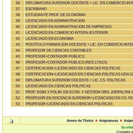
36
DIPLOMATURA SUPERIOR DOCENTE + LIC. EN COMERCIO IN
37
ESCRIBANO
38
ESTUDIANTE PROF. DE ECONOMIA
39
LICENCIADO EN ADMINISTRACION
40
LICENCIADO EN ADMINISTRACION DE EMPRESAS
41
LICENCIADO EN COMERCIO INTERN./EXTERIOR
42
LICENCIADO EN ECONOMIA
43
POSTITULO FORMACION DOCENTE + LIC. EN COMERCIO INT
44
PROFESOR DE CIENCIAS CONTABLES
45
PROFESOR+CONTADOR PUBLICO
46
PROFESOR+CONTADOR PUBLICO (RES.175/15)
47
CERTIFICACION+LICENCIADO EN CIENCIAS POLITICAS
48
CERTIFICACION+LICENCIADO EN CIENCIAS POLITICAS-UDA 32
49
DIPLOMATURA SUPERIOR DOCENTE + LIC. CS. POLITICAS
50
LICENCIADO EN CIENCIAS POLITICAS
51
PROF. EGB3 Y POLIM. EN ECON. Y GESTION ORG. (HERN) RM 12
52
PROFESOR EN DOCENCIA SUPERIOR+LICENCIADO EN CS. PO
53
PROFESOR+LICENCIADO EN CIENCIAS POLITICAS
Anexo de Títulos
♣
Asignaturas
♣
Asign
Su visi
(Contador in