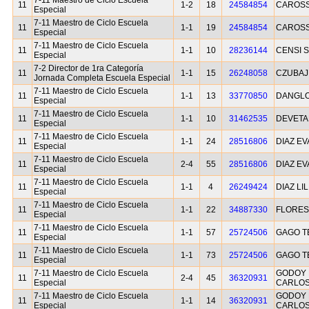
7-11 Maestro de Ciclo Escuela
11
1-2
18
24584854
CAROSS
Especial
7-11 Maestro de Ciclo Escuela
11
1-1
19
24584854
CAROSS
Especial
7-11 Maestro de Ciclo Escuela
11
1-1
10
28236144
CENSI 
Especial
7-2 Director de 1ra Categoría
11
1-1
15
26248058
CZUBAJ 
Jornada Completa Escuela Especial
7-11 Maestro de Ciclo Escuela
11
1-1
13
33770850
DANGLO
Especial
7-11 Maestro de Ciclo Escuela
11
1-1
10
31462535
DEVETA
Especial
7-11 Maestro de Ciclo Escuela
11
1-1
24
28516806
DIAZ EV
Especial
7-11 Maestro de Ciclo Escuela
11
2-4
55
28516806
DIAZ EV
Especial
7-11 Maestro de Ciclo Escuela
11
1-1
4
26249424
DIAZ LI
Especial
7-11 Maestro de Ciclo Escuela
11
1-1
22
34887330
FLORES
Especial
7-11 Maestro de Ciclo Escuela
11
1-1
57
25724506
GAGO T
Especial
7-11 Maestro de Ciclo Escuela
11
1-1
73
25724506
GAGO T
Especial
7-11 Maestro de Ciclo Escuela
GODOY
11
2-4
45
36320931
Especial
CARLO
7-11 Maestro de Ciclo Escuela
GODOY
11
1-1
14
36320931
Especial
CARLO