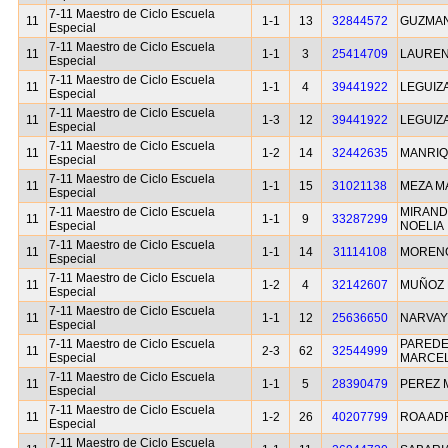
7-11 Maestro de Ciclo Escuela
11
1-1
13
32844572
GUZMAN
Especial
7-11 Maestro de Ciclo Escuela
11
1-1
3
25414709
LAUREN
Especial
7-11 Maestro de Ciclo Escuela
11
1-1
4
39441922
LEGUIZ
Especial
7-11 Maestro de Ciclo Escuela
11
1-3
12
39441922
LEGUIZ
Especial
7-11 Maestro de Ciclo Escuela
11
1-2
14
32442635
MANRIQ
Especial
7-11 Maestro de Ciclo Escuela
11
1-1
15
31021138
MEZA M
Especial
7-11 Maestro de Ciclo Escuela
MIRAND
11
1-1
9
33287299
Especial
NOELIA
7-11 Maestro de Ciclo Escuela
11
1-1
14
31114108
MORENO
Especial
7-11 Maestro de Ciclo Escuela
11
1-2
4
32142607
MUÑOZ 
Especial
7-11 Maestro de Ciclo Escuela
11
1-1
12
25636650
NARVAY
Especial
7-11 Maestro de Ciclo Escuela
PAREDE
11
2-3
62
32544999
Especial
MARCE
7-11 Maestro de Ciclo Escuela
11
1-1
5
28390479
PEREZ 
Especial
7-11 Maestro de Ciclo Escuela
11
1-2
26
40207799
ROA AD
Especial
7-11 Maestro de Ciclo Escuela