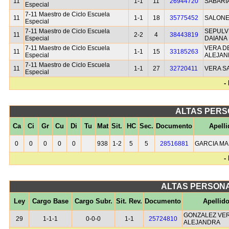
11
1-1
11
26944720
SABARIA
Especial
7-11 Maestro de Ciclo Escuela
11
1-1
18
35775452
SALONE
Especial
7-11 Maestro de Ciclo Escuela
SEPULV
11
2-2
4
38443819
Especial
DAIANA
7-11 Maestro de Ciclo Escuela
VERA D
11
1-1
15
33185263
Especial
ALEJAN
7-11 Maestro de Ciclo Escuela
11
1-1
27
32720411
VERA S
Especial
-
ALTAS PERS
Ca
Ci
Gr
Cu
Di
Tu
Mat
Sit.
HC
Sec.
Documento
Apell
0
0
0
0
0
938
1-2
5
5
28516881
GARCIA MA
-
ALTAS PERSONA
Ley
Cargo Base
Cargo Subr.
Sit. Rev.
Documento
Apellid
GONZALEZ VE
29
1-1-1
0-0-0
1-1
25724810
ALEJANDRA