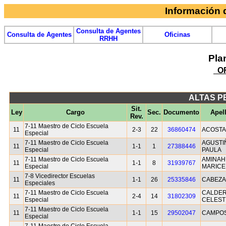
Información
Consulta de Agentes
Consulta de Agentes
Oficinas
RRHH
Pla
OF
ALTAS P
Sit.
Ley
Cargo
Sec.
Documento
Apel
Rev.
7-11 Maestro de Ciclo Escuela
11
2-3
22
36860474
ACOSTA
Especial
7-11 Maestro de Ciclo Escuela
AGUSTI
11
1-1
1
27388446
Especial
PAULA
7-11 Maestro de Ciclo Escuela
AMINAH
11
1-1
8
31939767
Especial
MARICE
7-8 Vicedirector Escuelas
11
1-1
26
25335846
CABEZA
Especiales
7-11 Maestro de Ciclo Escuela
CALDER
11
2-4
14
31802309
Especial
CELEST
7-11 Maestro de Ciclo Escuela
11
1-1
15
29502047
CAMPO
Especial