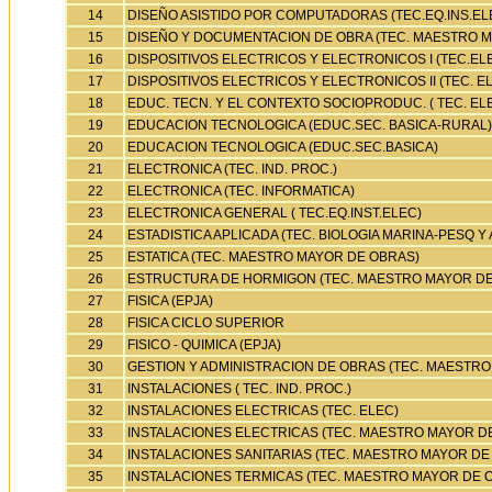
14
DISEÑO ASISTIDO POR COMPUTADORAS (TEC.EQ.INS.EL
15
DISEÑO Y DOCUMENTACION DE OBRA (TEC. MAESTRO 
16
DISPOSITIVOS ELECTRICOS Y ELECTRONICOS I (TEC.EL
17
DISPOSITIVOS ELECTRICOS Y ELECTRONICOS II (TEC. E
18
EDUC. TECN. Y EL CONTEXTO SOCIOPRODUC. ( TEC. EL
19
EDUCACION TECNOLOGICA (EDUC.SEC. BASICA-RURAL)
20
EDUCACION TECNOLOGICA (EDUC.SEC.BASICA)
21
ELECTRONICA (TEC. IND. PROC.)
22
ELECTRONICA (TEC. INFORMATICA)
23
ELECTRONICA GENERAL ( TEC.EQ.INST.ELEC)
24
ESTADISTICA APLICADA (TEC. BIOLOGIA MARINA-PESQ Y 
25
ESTATICA (TEC. MAESTRO MAYOR DE OBRAS)
26
ESTRUCTURA DE HORMIGON (TEC. MAESTRO MAYOR DE
27
FISICA (EPJA)
28
FISICA CICLO SUPERIOR
29
FISICO - QUIMICA (EPJA)
30
GESTION Y ADMINISTRACION DE OBRAS (TEC. MAESTR
31
INSTALACIONES ( TEC. IND. PROC.)
32
INSTALACIONES ELECTRICAS (TEC. ELEC)
33
INSTALACIONES ELECTRICAS (TEC. MAESTRO MAYOR D
34
INSTALACIONES SANITARIAS (TEC. MAESTRO MAYOR DE
35
INSTALACIONES TERMICAS (TEC. MAESTRO MAYOR DE 