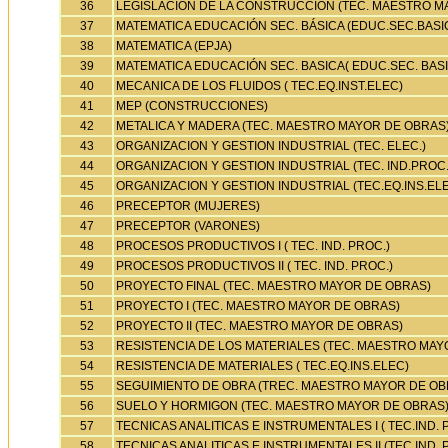
36
LEGISLACION DE LA CONSTRUCCION (TEC. MAESTRO M
37
MATEMATICA EDUCACIÓN SEC. BÁSICA (EDUC.SEC.BASI
38
MATEMATICA (EPJA)
39
MATEMATICA EDUCACIÓN SEC. BASICA( EDUC.SEC. BAS
40
MECANICA DE LOS FLUIDOS ( TEC.EQ.INST.ELEC)
41
MEP (CONSTRUCCIONES)
42
METALICA Y MADERA (TEC. MAESTRO MAYOR DE OBRAS
43
ORGANIZACION Y GESTION INDUSTRIAL (TEC. ELEC.)
44
ORGANIZACION Y GESTION INDUSTRIAL (TEC. IND.PROC.
45
ORGANIZACION Y GESTION INDUSTRIAL (TEC.EQ.INS.EL
46
PRECEPTOR (MUJERES)
47
PRECEPTOR (VARONES)
48
PROCESOS PRODUCTIVOS I ( TEC. IND. PROC.)
49
PROCESOS PRODUCTIVOS II ( TEC. IND. PROC.)
50
PROYECTO FINAL (TEC. MAESTRO MAYOR DE OBRAS)
51
PROYECTO I (TEC. MAESTRO MAYOR DE OBRAS)
52
PROYECTO II (TEC. MAESTRO MAYOR DE OBRAS)
53
RESISTENCIA DE LOS MATERIALES (TEC. MAESTRO MAY
54
RESISTENCIA DE MATERIALES ( TEC.EQ.INS.ELEC)
55
SEGUIMIENTO DE OBRA (TREC. MAESTRO MAYOR DE OB
56
SUELO Y HORMIGON (TEC. MAESTRO MAYOR DE OBRAS
57
TECNICAS ANALITICAS E INSTRUMENTALES I ( TEC.IND. 
58
TECNICAS ANALITICAS E INSTRUMENTALES II (TEC.IND. 