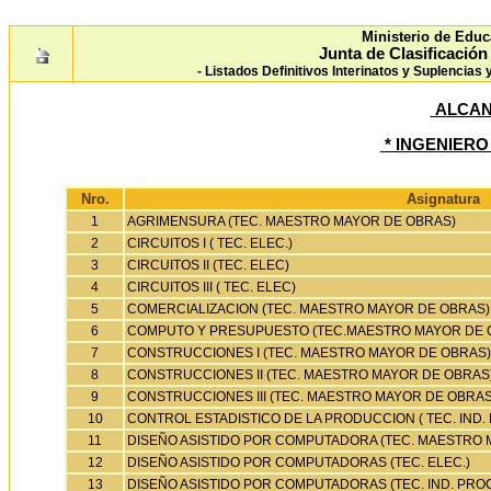
Ministerio de Educ
Junta de Clasificació
- Listados Definitivos Interinatos y Suplencias
ALCAN
* INGENIER
Nro.
Asignatura
1
AGRIMENSURA (TEC. MAESTRO MAYOR DE OBRAS)
2
CIRCUITOS I ( TEC. ELEC.)
3
CIRCUITOS II (TEC. ELEC)
4
CIRCUITOS III ( TEC. ELEC)
5
COMERCIALIZACION (TEC. MAESTRO MAYOR DE OBRAS)
6
COMPUTO Y PRESUPUESTO (TEC.MAESTRO MAYOR DE 
7
CONSTRUCCIONES I (TEC. MAESTRO MAYOR DE OBRAS)
8
CONSTRUCCIONES II (TEC. MAESTRO MAYOR DE OBRAS
9
CONSTRUCCIONES III (TEC. MAESTRO MAYOR DE OBRAS
10
CONTROL ESTADISTICO DE LA PRODUCCION ( TEC. IND. 
11
DISEÑO ASISTIDO POR COMPUTADORA (TEC. MAESTRO 
12
DISEÑO ASISTIDO POR COMPUTADORAS (TEC. ELEC.)
13
DISEÑO ASISTIDO POR COMPUTADORAS (TEC. IND. PROC