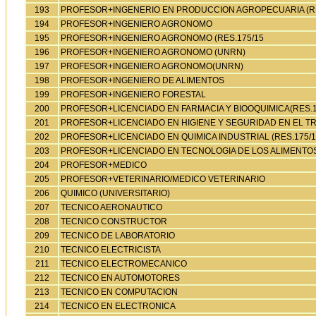
193
PROFESOR+INGENERIO EN PRODUCCION AGROPECUARIA (RE
194
PROFESOR+INGENIERO AGRONOMO
195
PROFESOR+INGENIERO AGRONOMO (RES.175/15
196
PROFESOR+INGENIERO AGRONOMO (UNRN)
197
PROFESOR+INGENIERO AGRONOMO(UNRN)
198
PROFESOR+INGENIERO DE ALIMENTOS
199
PROFESOR+INGENIERO FORESTAL
200
PROFESOR+LICENCIADO EN FARMACIA Y BIOOQUIMICA(RES.1
201
PROFESOR+LICENCIADO EN HIGIENE Y SEGURIDAD EN EL T
202
PROFESOR+LICENCIADO EN QUIMICA INDUSTRIAL (RES.175/1
203
PROFESOR+LICENCIADO EN TECNOLOGIA DE LOS ALIMENTO
204
PROFESOR+MEDICO
205
PROFESOR+VETERINARIO/MEDICO VETERINARIO
206
QUIMICO (UNIVERSITARIO)
207
TECNICO AERONAUTICO
208
TECNICO CONSTRUCTOR
209
TECNICO DE LABORATORIO
210
TECNICO ELECTRICISTA
211
TECNICO ELECTROMECANICO
212
TECNICO EN AUTOMOTORES
213
TECNICO EN COMPUTACION
214
TECNICO EN ELECTRONICA