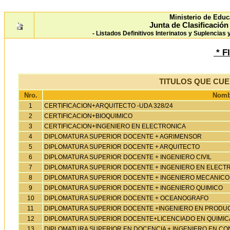
Ministerio de Educ
Junta de Clasificació
- Listados Definitivos Interinatos y Suplencias
* F
TITULOS QUE CU
Nro.
Nombr
1
CERTIFICACION+ARQUITECTO -UDA 328/24
2
CERTIFICACION+BIOQUIMICO
3
CERTIFICACION+INGENIERO EN ELECTRONICA
4
DIPLOMATURA SUPERIOR DOCENTE + AGRIMENSOR
5
DIPLOMATURA SUPERIOR DOCENTE + ARQUITECTO
6
DIPLOMATURA SUPERIOR DOCENTE + INGENIERO CIVIL
7
DIPLOMATURA SUPERIOR DOCENTE + INGENIERO EN ELECT
8
DIPLOMATURA SUPERIOR DOCENTE + INGENIERO MECANICO
9
DIPLOMATURA SUPERIOR DOCENTE + INGENIERO QUIMICO
10
DIPLOMATURA SUPERIOR DOCENTE + OCEANOGRAFO
11
DIPLOMATURA SUPERIOR DOCENTE +INGENIERO EN PRODUC
12
DIPLOMATURA SUPERIOR DOCENTE+LICENCIADO EN QUIMIC
13
DIPLOMATURA SUPERIOR EN DOCENCIA + INGENIERO EN C