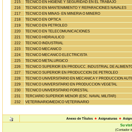
215
TECNICO EN HIGIENE Y SEGURIDAD EN EL TRABAJO
216
TECNICO EN MANTENIMIENTO Y REPARACIONES NAVALES
217
TECNICO EN MINAS- EN MINERIA O MINERO
218
TECNICO EN OPTICA
219
TECNICO EN PETROLEO
220
TECNICO EN TELECOMUNICACIONES
221
TECNICO HIDRAULICO
222
TECNICO INDUSTRIAL
223
TECNICO MECANICO
224
TECNICO MECANICO ELECTRICISTA
225
TECNICO METALURGICO
226
TECNICO SUPERIOR EN PRODUCC. INDUSTRIAL DE ALIMENT
227
TECNICO SUPERIOR EN PRODUCCION DE PETROLEO
228
TECNICO UNIVERSITARIO EN MECANICA Y PRODUCCION AUT
229
TECNICO UNIVERSITARIO EN PRODUCCION VEGETAL
230
TECNICO UNIVERSITARIO FORESTAL
231
TERCIARIO SUPERIOR MENOR (ESC. NAVAL MILITAR)
232
VETERINARIO/MEDICO VETERINARIO
Anexo de Títulos
♣
Asignaturas
♣
Asign
Su visi
(Contador in