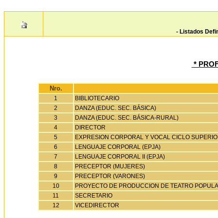
- Listados Defi
* PRO
Nro.
1
BIBLIOTECARIO
2
DANZA (EDUC. SEC. BÁSICA)
3
DANZA (EDUC. SEC. BÁSICA-RURAL)
4
DIRECTOR
5
EXPRESION CORPORAL Y VOCAL CICLO SUPERIOR
6
LENGUAJE CORPORAL (EPJA)
7
LENGUAJE CORPORAL II (EPJA)
8
PRECEPTOR (MUJERES)
9
PRECEPTOR (VARONES)
10
PROYECTO DE PRODUCCION DE TEATRO POPULAR 
11
SECRETARIO
12
VICEDIRECTOR