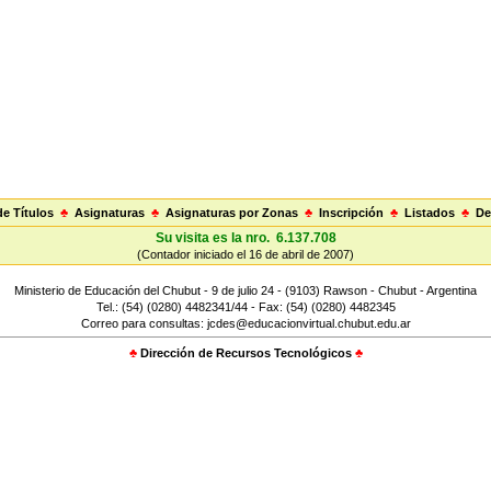
e Títulos
♣
Asignaturas
♣
Asignaturas por Zonas
♣
Inscripción
♣
Listados
♣
De
Su visita es la nro. 6.137.708
(Contador iniciado el 16 de abril de 2007)
Ministerio de Educación del Chubut - 9 de julio 24 - (9103) Rawson - Chubut - Argentina
Tel.: (54) (0280) 4482341/44 - Fax: (54) (0280) 4482345
Correo para consultas: jcdes@educacionvirtual.chubut.edu.ar
♣
Dirección de Recursos Tecnológicos
♣