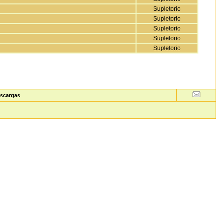
Supletorio
Supletorio
Supletorio
Supletorio
Supletorio
scargas