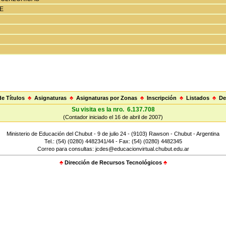
E
e Títulos
♣
Asignaturas
♣
Asignaturas por Zonas
♣
Inscripción
♣
Listados
♣
De
Su visita es la nro. 6.137.708
(Contador iniciado el 16 de abril de 2007)
Ministerio de Educación del Chubut - 9 de julio 24 - (9103) Rawson - Chubut - Argentina
Tel.: (54) (0280) 4482341/44 - Fax: (54) (0280) 4482345
Correo para consultas: jcdes@educacionvirtual.chubut.edu.ar
♣
Dirección de Recursos Tecnológicos
♣