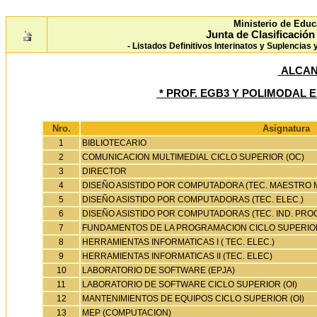
Ministerio de Educ
Junta de Clasificació
- Listados Definitivos Interinatos y Suplencias
ALCAN
* PROF. EGB3 Y POLIMODAL EN
Nro.
Asignatura
1
BIBLIOTECARIO
2
COMUNICACION MULTIMEDIAL CICLO SUPERIOR (OC)
3
DIRECTOR
4
DISEÑO ASISTIDO POR COMPUTADORA (TEC. MAESTRO 
5
DISEÑO ASISTIDO POR COMPUTADORAS (TEC. ELEC.)
6
DISEÑO ASISTIDO POR COMPUTADORAS (TEC. IND. PROC
7
FUNDAMENTOS DE LA PROGRAMACION CICLO SUPERIOR
8
HERRAMIENTAS INFORMATICAS I ( TEC. ELEC.)
9
HERRAMIENTAS INFORMATICAS II (TEC. ELEC)
10
LABORATORIO DE SOFTWARE (EPJA)
11
LABORATORIO DE SOFTWARE CICLO SUPERIOR (OI)
12
MANTENIMIENTOS DE EQUIPOS CICLO SUPERIOR (OI)
13
MEP (COMPUTACION)