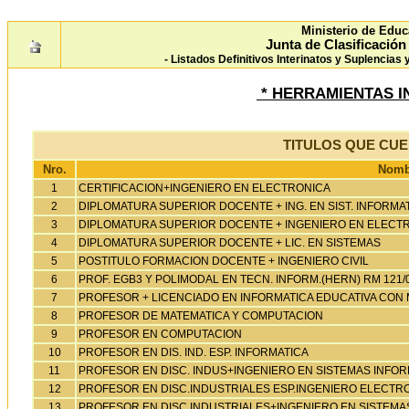
Ministerio de Educ
Junta de Clasificació
- Listados Definitivos Interinatos y Suplencias
* HERRAMIENTAS IN
TITULOS QUE CU
Nro.
Nombr
1
CERTIFICACION+INGENIERO EN ELECTRONICA
2
DIPLOMATURA SUPERIOR DOCENTE + ING. EN SIST. INFORMA
3
DIPLOMATURA SUPERIOR DOCENTE + INGENIERO EN ELECT
4
DIPLOMATURA SUPERIOR DOCENTE + LIC. EN SISTEMAS
5
POSTITULO FORMACION DOCENTE + INGENIERO CIVIL
6
PROF. EGB3 Y POLIMODAL EN TECN. INFORM.(HERN) RM 121/0
7
PROFESOR + LICENCIADO EN INFORMATICA EDUCATIVA CON
8
PROFESOR DE MATEMATICA Y COMPUTACION
9
PROFESOR EN COMPUTACION
10
PROFESOR EN DIS. IND. ESP. INFORMATICA
11
PROFESOR EN DISC. INDUS+INGENIERO EN SISTEMAS INFO
12
PROFESOR EN DISC.INDUSTRIALES ESP.INGENIERO ELECTR
13
PROFESOR EN DISC.INDUSTRIALES+INGENIERO EN SISTEMA