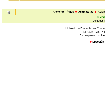
Anexo de Títulos
♣
Asignaturas
♣
Asign
Su visi
(Contador in
Ministerio de Educación del Chubut
Tel.: (54) (0280) 4
Correo para consultas
♣
Dirección