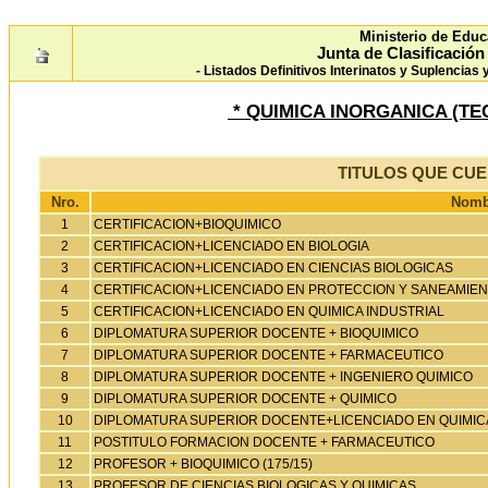
Ministerio de Educ
Junta de Clasificació
- Listados Definitivos Interinatos y Suplencias
* QUIMICA INORGANICA (TEC
TITULOS QUE CU
Nro.
Nombr
1
CERTIFICACION+BIOQUIMICO
2
CERTIFICACION+LICENCIADO EN BIOLOGIA
3
CERTIFICACION+LICENCIADO EN CIENCIAS BIOLOGICAS
4
CERTIFICACION+LICENCIADO EN PROTECCION Y SANEAMIENT
5
CERTIFICACION+LICENCIADO EN QUIMICA INDUSTRIAL
6
DIPLOMATURA SUPERIOR DOCENTE + BIOQUIMICO
7
DIPLOMATURA SUPERIOR DOCENTE + FARMACEUTICO
8
DIPLOMATURA SUPERIOR DOCENTE + INGENIERO QUIMICO
9
DIPLOMATURA SUPERIOR DOCENTE + QUIMICO
10
DIPLOMATURA SUPERIOR DOCENTE+LICENCIADO EN QUIMIC
11
POSTITULO FORMACION DOCENTE + FARMACEUTICO
12
PROFESOR + BIOQUIMICO (175/15)
13
PROFESOR DE CIENCIAS BIOLOGICAS Y QUIMICAS