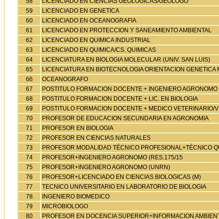
58
LICENCIADO EN CIENCIAS GEOLOGICAS/GEOLOGO
59
LICENCIADO EN GENETICA
60
LICENCIADO EN OCEANOGRAFIA
61
LICENCIADO EN PROTECCION Y SANEAMIENTO AMBIENTAL
62
LICENCIADO EN QUIMICA INDUSTRIAL
63
LICENCIADO EN QUIMICA/CS. QUIMICAS
64
LICENCIATURA EN BIOLOGIA MOLECULAR (UNIV. SAN LUIS)
65
LICENCIATURA EN BIOTECNOLOGIA ORIENTACION GENETICA
66
OCEANOGRAFO
67
POSTITULO FORMACION DOCENTE + INGENIERO AGRONOMO
68
POSTITULO FORMACION DOCENTE + LIC. EN BIOLOGIA
69
POSTITULO FORMACION DOCENTE + MEDICO VETERINARIO/V
70
PROFESOR DE EDUCACION SECUNDARIA EN AGRONOMIA
71
PROFESOR EN BIOLOGIA
72
PROFESOR EN CIENCIAS NATURALES
73
PROFESOR MODALIDAD TÉCNICO PROFESIONAL+TÉCNICO Q
74
PROFESOR+INGENIERO AGRONOMO (RES.175/15
75
PROFESOR+INGENIERO AGRONOMO (UNRN)
76
PROFESOR+LICENCIADO EN CIENCIAS BIOLOGICAS (M)
77
TECNICO UNIVERSITARIO EN LABORATORIO DE BIOLOGIA
78
INGENIERO BIOMEDICO
79
MICROBIOLOGO
80
PROFESOR EN DOCENCIA SUPERIOR+INFORMACION AMBIEN